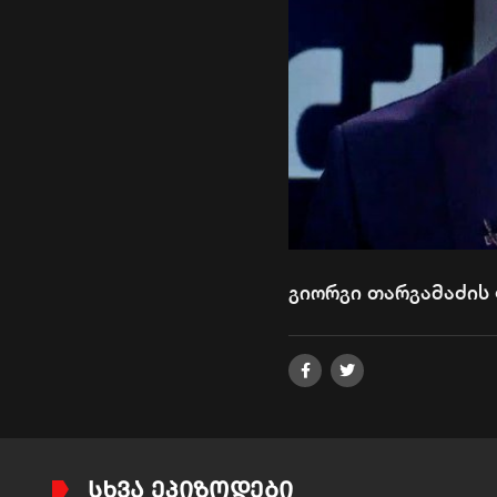
გიორგი თარგამაძის 
ᲡᲮᲕᲐ ᲔᲞᲘᲖᲝᲓᲔᲑᲘ