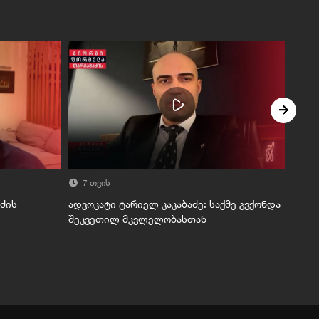
7 თვის
7 
აძის
ადვოკატი ტარიელ კაკაბაძე: საქმე გვქონდა
გიორ
შეკვეთილ მკვლელობასთან
დეკე