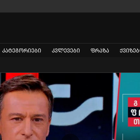
ᲙᲐᲢᲔᲒᲝᲠᲘᲔᲑᲘ
ᲙᲕᲚᲔᲕᲔᲑᲘ
ᲤᲠᲐᲖᲐ
ᲥᲕᲘᲖᲔᲑ