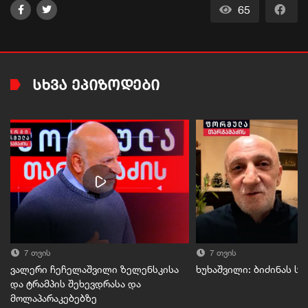
65
ᲡᲮᲕᲐ ᲔᲞᲘᲖᲝᲓᲔᲑᲘ
7 თვის
7 თვის
ვალერი ჩეჩელაშვილი ზელენსკისა
ხუხაშვილი: ბიძინას ს
და ტრამპის შეხევდრასა და
მოლაპარაკებებზე