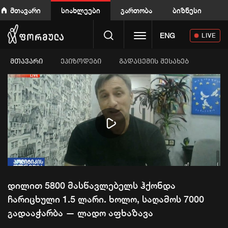
მთავარი
სიახლეები
გართობა
ბიზნესი
Toggle navigation
ENG
LIVE
ᲛᲗᲐᲕᲐᲠᲘ
ეპიზოდები
გადაცემის შესახებ
Play
Video
დილით 5800 მასწავლებელს ჰქონდა
ჩარიცხული 1.5 ლარი. ხოლო, საღამოს 7000
გადააჭარბა — ლადო აფხაზავა