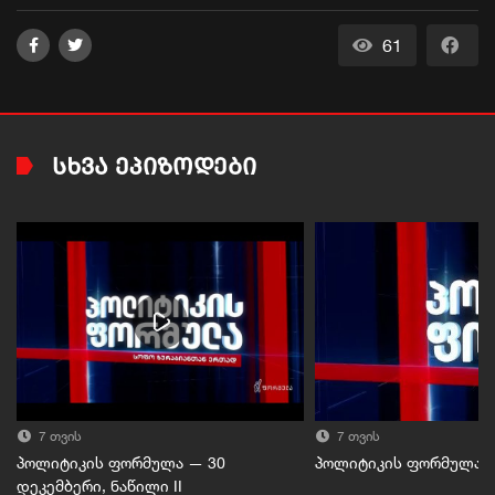
61
ᲡᲮᲕᲐ ᲔᲞᲘᲖᲝᲓᲔᲑᲘ
7 თვის
7 თვის
პოლიტიკის ფორმულა — 30
პოლიტიკის ფორმულა — 
დეკემბერი, ნაწილი II