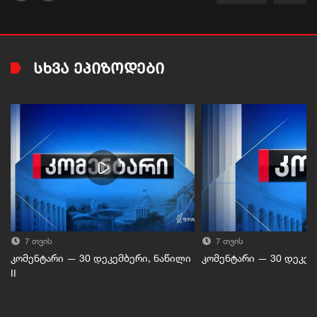
ᲡᲮᲕᲐ ᲔᲞᲘᲖᲝᲓᲔᲑᲘ
7 თვის
7 თვის
კომენტარი — 30 დეკემბერი, ნაწილი
კომენტარი — 30 დეკემბ
II