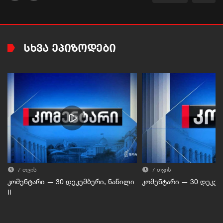
ᲡᲮᲕᲐ ᲔᲞᲘᲖᲝᲓᲔᲑᲘ
7 თვის
7 თვის
კომენტარი — 30 დეკემბერი, ნაწილი
კომენტარი — 30 დეკემბ
II