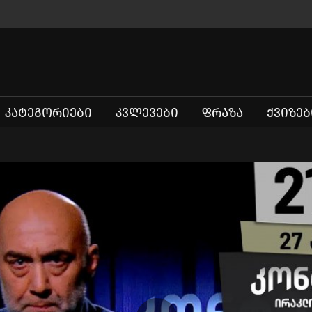
ᲙᲐᲢᲔᲒᲝᲠᲘᲔᲑᲘ
ᲙᲕᲚᲔᲕᲔᲑᲘ
ᲤᲠᲐᲖᲐ
ᲥᲕᲘᲖᲔᲑ