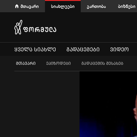
მთავარი
სიახლეები
გართობა
ბიზნესი
ᲧᲕᲔᲚᲐ ᲡᲘᲐᲮᲚᲔ
ᲒᲐᲓᲐᲪᲔᲛᲔᲑᲘ
ᲕᲘᲓᲔᲝ
ᲛᲗᲐᲕᲐᲠᲘ
ეპიზოდები
გადაცემის შესახებ