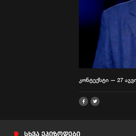
კონტექსტი — 27 აგვი
ᲡᲮᲕᲐ ᲔᲞᲘᲖᲝᲓᲔᲑᲘ