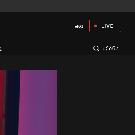
LIVE
ENG
ძებნა
Ი