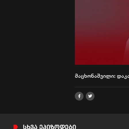
მაცხონაშვილი: დაკ
ᲡᲮᲕᲐ ᲔᲞᲘᲖᲝᲓᲔᲑᲘ