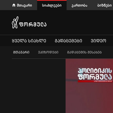
მთავარი
სიახლეები
გართობა
ბიზნესი
ᲧᲕᲔᲚᲐ ᲡᲘᲐᲮᲚᲔ
ᲒᲐᲓᲐᲪᲔᲛᲔᲑᲘ
ᲕᲘᲓᲔᲝ
ᲛᲗᲐᲕᲐᲠᲘ
ეპიზოდები
გადაცემის შესახებ