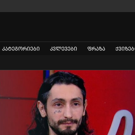
ᲙᲐᲢᲔᲒᲝᲠᲘᲔᲑᲘ
ᲙᲕᲚᲔᲕᲔᲑᲘ
ᲤᲠᲐᲖᲐ
ᲥᲕᲘᲖᲔᲑ