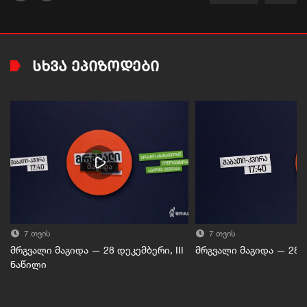
ᲡᲮᲕᲐ ᲔᲞᲘᲖᲝᲓᲔᲑᲘ
7 თვის
7 თვის
მრგვალი მაგიდა — 28 დეკემბერი, III
მრგვალი მაგიდა — 28 დ
ნაწილი