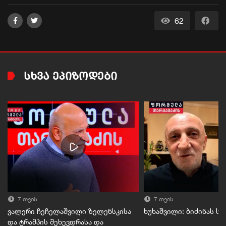
62
ᲡᲮᲕᲐ ᲔᲞᲘᲖᲝᲓᲔᲑᲘ
7 თვის
7 თვის
ვალერი ჩეჩელაშვილი ზელენსკისა
ხუხაშვილი: ბიძინას ს
და ტრამპის შეხევდრასა და