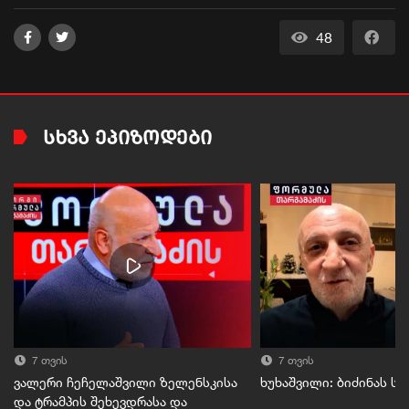
48
ᲡᲮᲕᲐ ᲔᲞᲘᲖᲝᲓᲔᲑᲘ
7 თვის
7 თვის
ვალერი ჩეჩელაშვილი ზელენსკისა
ხუხაშვილი: ბიძინას ს
და ტრამპის შეხევდრასა და