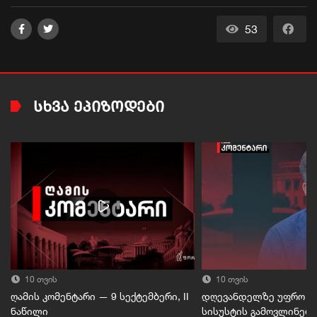
53
ᲡᲮᲕᲐ ᲔᲞᲘᲖᲝᲓᲔᲑᲘ
10 თვის
10 თვის
ღამის კომენტარი — 9 სექტემბერი, II
დღევანდელზე უფრო მე
ნაწილი
სისუსტის გამოვლინები