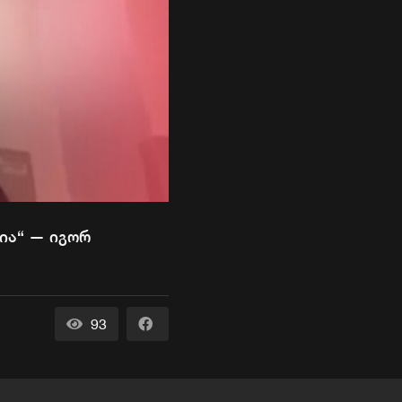
ნია“ — იგორ
93