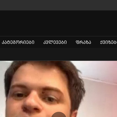
ᲙᲐᲢᲔᲒᲝᲠᲘᲔᲑᲘ
ᲙᲕᲚᲔᲕᲔᲑᲘ
ᲤᲠᲐᲖᲐ
ᲥᲕᲘᲖᲔᲑ