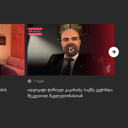
7 თვის
7 
აძის
ადვოკატი ტარიელ კაკაბაძე: საქმე გვქონდა
გიორ
შეკვეთილ მკვლელობასთან
დეკე