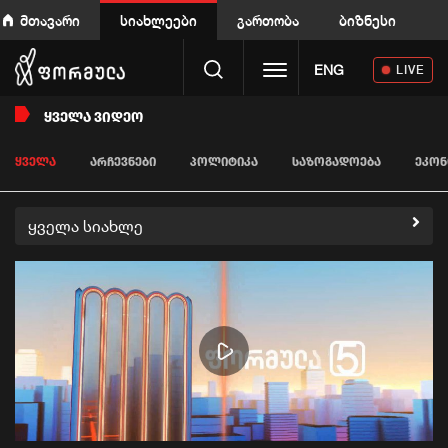
მთავარი
სიახლეები
გართობა
ბიზნესი
Toggle navigation
ENG
LIVE
ᲧᲕᲔᲚᲐ ᲕᲘᲓᲔᲝ
ᲧᲕᲔᲚᲐ
ᲐᲠᲩᲔᲕᲜᲔᲑᲘ
ᲞᲝᲚᲘᲢᲘᲙᲐ
ᲡᲐᲖᲝᲒᲐᲓᲝᲔᲑᲐ
ᲔᲙᲝᲜ
ყველა სიახლე