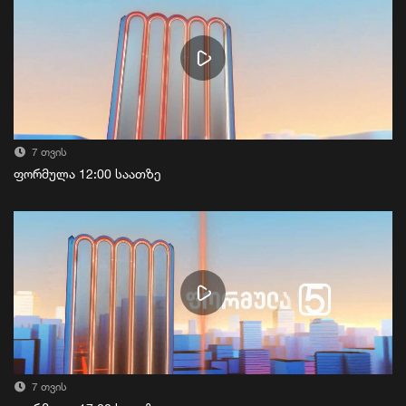
7 თვის
ფორმულა 12:00 საათზე
7 თვის