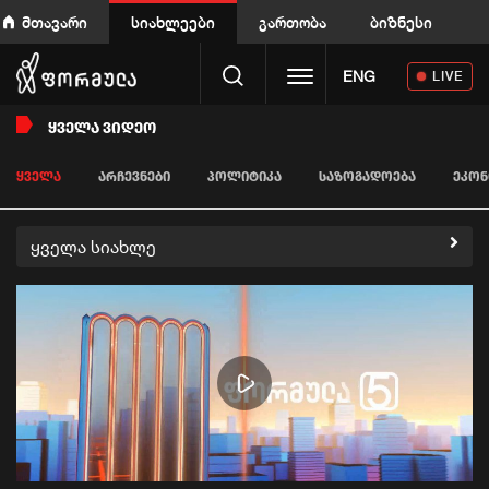
მთავარი
სიახლეები
გართობა
ბიზნესი
Toggle navigation
ENG
LIVE
ᲧᲕᲔᲚᲐ ᲕᲘᲓᲔᲝ
ᲧᲕᲔᲚᲐ
ᲐᲠᲩᲔᲕᲜᲔᲑᲘ
ᲞᲝᲚᲘᲢᲘᲙᲐ
ᲡᲐᲖᲝᲒᲐᲓᲝᲔᲑᲐ
ᲔᲙᲝᲜ
ყველა სიახლე