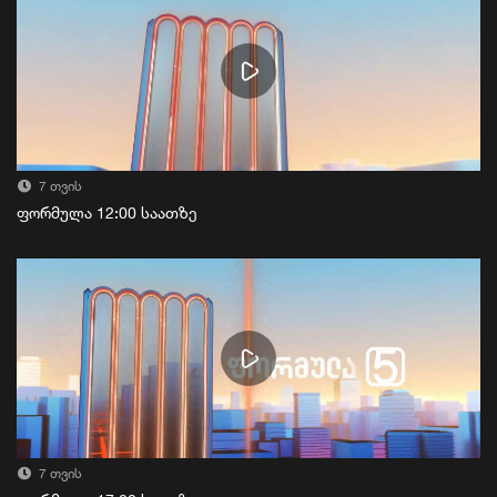
7 თვის
ფორმულა 12:00 საათზე
7 თვის