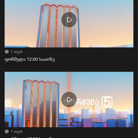
7 თვის
ფორმულა 12:00 საათზე
7 თვის