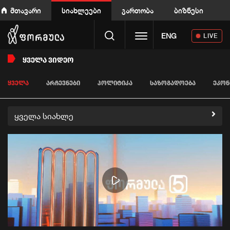
მთავარი
სიახლეები
გართობა
ბიზნესი
Toggle navigation
ENG
LIVE
ᲧᲕᲔᲚᲐ ᲕᲘᲓᲔᲝ
ᲧᲕᲔᲚᲐ
ᲐᲠᲩᲔᲕᲜᲔᲑᲘ
ᲞᲝᲚᲘᲢᲘᲙᲐ
ᲡᲐᲖᲝᲒᲐᲓᲝᲔᲑᲐ
ᲔᲙᲝᲜ
ყველა სიახლე