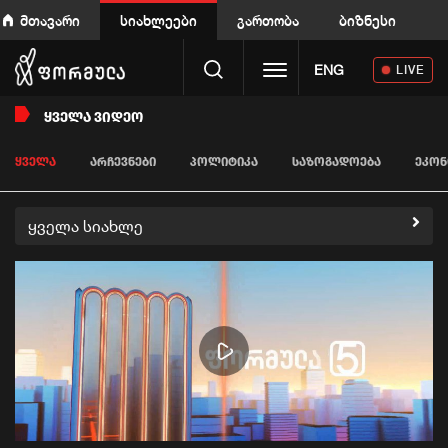
მთავარი
სიახლეები
გართობა
ბიზნესი
Toggle navigation
ENG
LIVE
ᲧᲕᲔᲚᲐ ᲕᲘᲓᲔᲝ
ᲧᲕᲔᲚᲐ
ᲐᲠᲩᲔᲕᲜᲔᲑᲘ
ᲞᲝᲚᲘᲢᲘᲙᲐ
ᲡᲐᲖᲝᲒᲐᲓᲝᲔᲑᲐ
ᲔᲙᲝᲜ
ყველა სიახლე