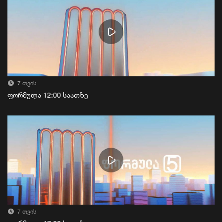
7 თვის
ფორმულა 12:00 საათზე
7 თვის