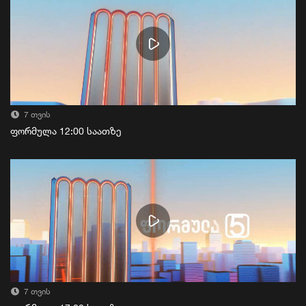
7 თვის
ფორმულა 12:00 საათზე
7 თვის