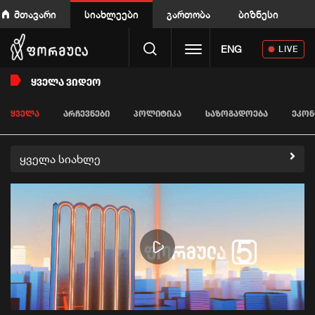
მთავარი
სიახლეები
გართობა
ბიზნესი
Toggle navigation
ENG
LIVE
ᲧᲕᲔᲚᲐ ᲕᲘᲓᲔᲝ
ᲧᲕᲔᲚᲐ
ᲐᲠᲩᲔᲕᲜᲔᲑᲘ
ᲞᲝᲚᲘᲢᲘᲙᲐ
ᲡᲐᲖᲝᲒᲐᲓᲝᲔᲑᲐ
ᲔᲙᲝᲜ
ყველა სიახლე