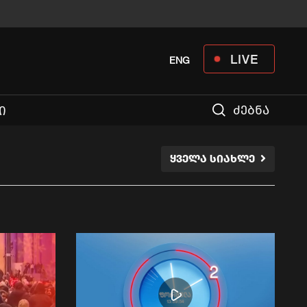
LIVE
ENG
ძებნა
Ი
ᲧᲕᲔᲚᲐ ᲡᲘᲐᲮᲚᲔ