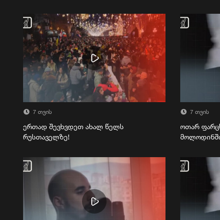
7 თვის
7 თვის
ერთად შევხვდეთ ახალ წელს
ოთარ ფარც
რუსთაველზე!
მოლოდინშ