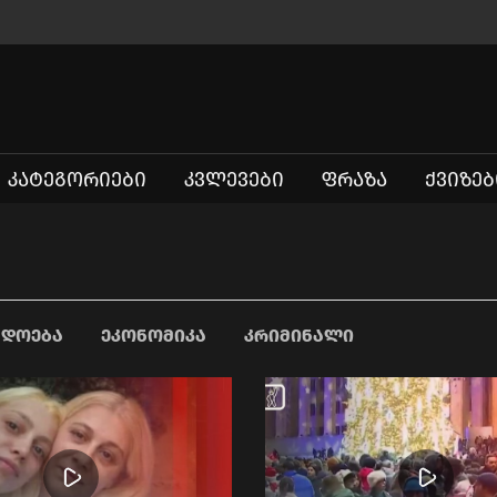
ᲙᲐᲢᲔᲒᲝᲠᲘᲔᲑᲘ
ᲙᲕᲚᲔᲕᲔᲑᲘ
ᲤᲠᲐᲖᲐ
ᲥᲕᲘᲖᲔᲑ
ᲐᲓᲝᲔᲑᲐ
ᲔᲙᲝᲜᲝᲛᲘᲙᲐ
ᲙᲠᲘᲛᲘᲜᲐᲚᲘ