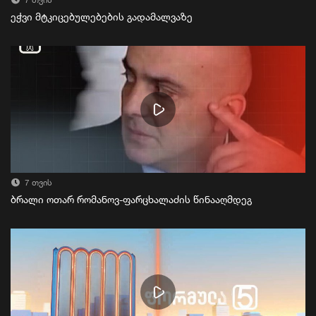
7 თვის
ეჭვი მტკიცებულებების გადამალვაზე
7 თვის
ბრალი ოთარ რომანოვ-ფარცხალაძის წინააღმდეგ