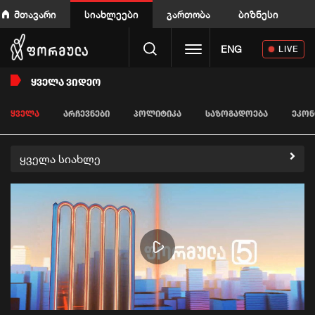
მთავარი
სიახლეები
გართობა
ბიზნესი
Toggle navigation
ENG
LIVE
ᲧᲕᲔᲚᲐ ᲕᲘᲓᲔᲝ
ᲧᲕᲔᲚᲐ
ᲐᲠᲩᲔᲕᲜᲔᲑᲘ
ᲞᲝᲚᲘᲢᲘᲙᲐ
ᲡᲐᲖᲝᲒᲐᲓᲝᲔᲑᲐ
ᲔᲙᲝᲜ
ყველა სიახლე