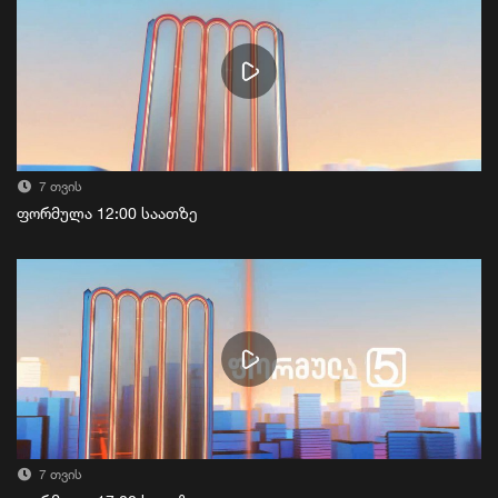
7 თვის
ფორმულა 12:00 საათზე
7 თვის