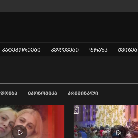
ᲙᲐᲢᲔᲒᲝᲠᲘᲔᲑᲘ
ᲙᲕᲚᲔᲕᲔᲑᲘ
ᲤᲠᲐᲖᲐ
ᲥᲕᲘᲖᲔᲑ
ᲐᲓᲝᲔᲑᲐ
ᲔᲙᲝᲜᲝᲛᲘᲙᲐ
ᲙᲠᲘᲛᲘᲜᲐᲚᲘ