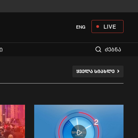
LIVE
ENG
ძებნა
Ი
ᲧᲕᲔᲚᲐ ᲡᲘᲐᲮᲚᲔ