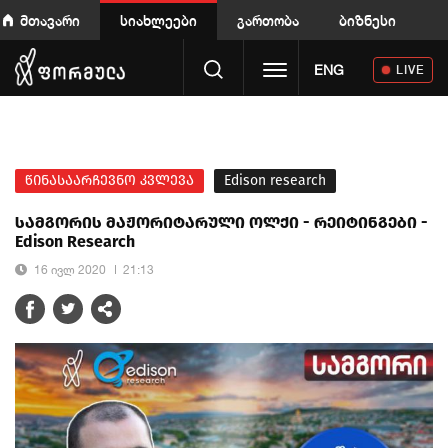
მთავარი
სიახლეები
გართობა
ბიზნესი
Toggle navigation
ENG
LIVE
წინასაარჩევნო კვლევა
Edison research
სამგორის მაჟორიტარული ოლქი - რეიტინგები -
Edison Research
16 ივლ 2020
21:13