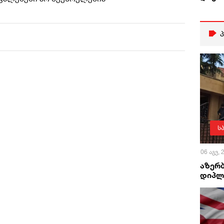
ს
06 აგვ,
აზერ
დიპლ