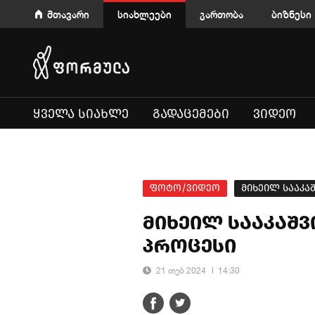
მთავარი
სიახლეები
გართობა
ბიზნესი
ᲧᲕᲔᲚᲐ ᲡᲘᲐᲮᲚᲔ
ᲒᲐᲓᲐᲪᲔᲛᲔᲑᲘ
ᲕᲘᲓᲔᲝ
ფოტო/ვიდეო
მიხეილ სააკა
მიხეილ სააკაშ
პროცესი
21 თებ 2024
14:30