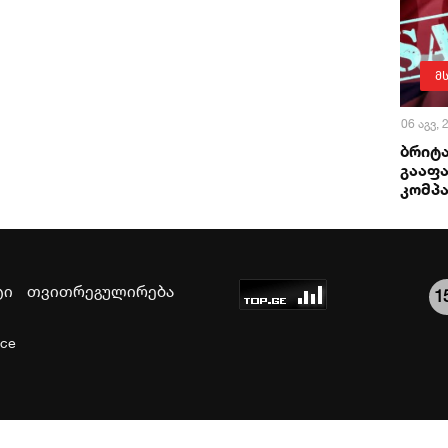
მ
06 აგვ,
ბრიტა
გააფა
კომპა
ტი
თვითრეგულირება
1
ice