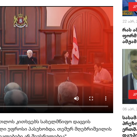
პ
22 აპრ,
რას ა
ფორმ
ამჟა
პ
06 აპრ,
სასა
მართლოს კითხვებს სახელმწიფო დაცვის
პრეზ
ლი უფროსი პასუხობდა. თემურ მღებრიშვილის
ერთმ
დაუპ
ავალებები არ შეუსრულებია“