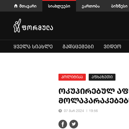
მთავარი
სიახლეები
გართობა
ბიზნესი
ᲧᲕᲔᲚᲐ ᲡᲘᲐᲮᲚᲔ
ᲒᲐᲓᲐᲪᲔᲛᲔᲑᲘ
ᲕᲘᲓᲔᲝ
პოლიტიკა
აფხაზეთი
ოკუპირებულ აფ
მოლაპარაკებებ
07 მარ 2024
19:56