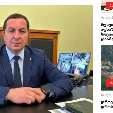
მ
05 აგვ,
რუსე
აფხაზ
სოცი
დაამ
რ
07 ივლ,
დროე
დრონ