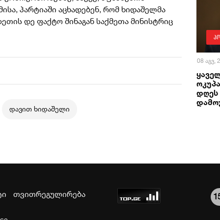
მისა, პარტიაში აცხადებენ, რომ ხიდაშელმა
ეთის დე ფაქტო შინაგან საქმეთა მინისტრიც
პ
08 აგვ,
ყაველ
ოკუპა
დღეს
დამო
დავით ხიდაშელი
ტი
თვითრეგულირება
1
ice