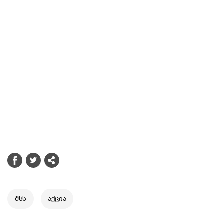
შსს
აქცია