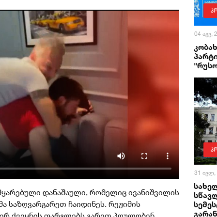
პ
04 აგვ,
კობა
პარტი
"რუს
პ
31 ივლ,
სახე
მყარებული დანაშაული, რომელიც ივანიშვილის
სწავლ
ა საზღვარგარეთ ჩაიდინეს. რეჟიმის
სემეს
გარა
ერ ქვეყნის ფარგლებს გარეთ პოულობენ.