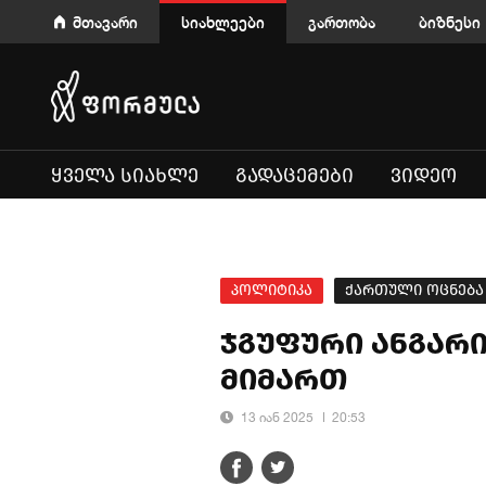
მთავარი
სიახლეები
გართობა
ბიზნესი
ᲧᲕᲔᲚᲐ ᲡᲘᲐᲮᲚᲔ
ᲒᲐᲓᲐᲪᲔᲛᲔᲑᲘ
ᲕᲘᲓᲔᲝ
პოლიტიკა
ქართული ოცნება
ჯგუფური ანგარ
მიმართ
13 იან 2025
20:53