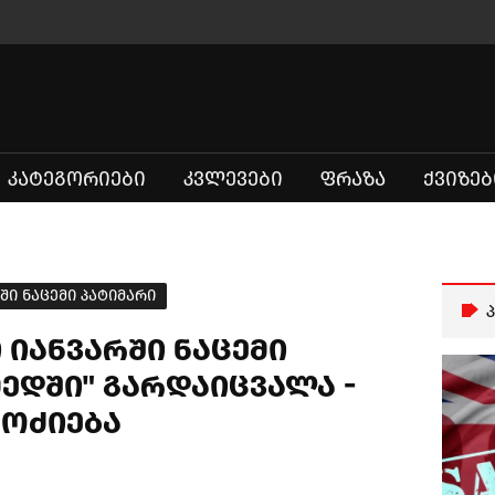
ᲙᲐᲢᲔᲒᲝᲠᲘᲔᲑᲘ
ᲙᲕᲚᲔᲕᲔᲑᲘ
ᲤᲠᲐᲖᲐ
ᲥᲕᲘᲖᲔᲑ
ში ნაცემი პატიმარი
 იანვარში ნაცემი
მედში" გარდაიცვალა -
მოძიება