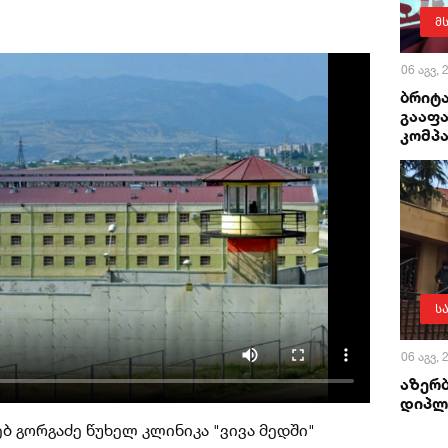
მ
06 აგვ,
ბრიტა
გააფა
კომპა
ს
06 აგვ,
აზერ
დიპლ
ებ გორგაძე წუხელ კლინიკა "ვივა მედში"