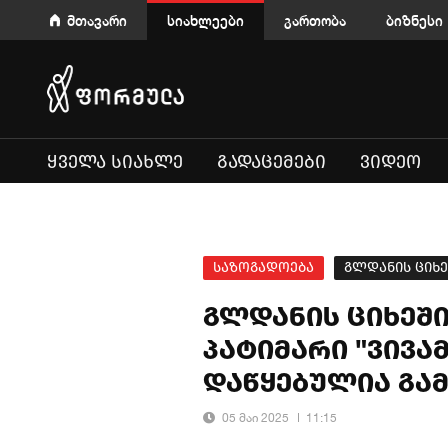
მთავარი
სიახლეები
გართობა
ბიზნესი
ᲧᲕᲔᲚᲐ ᲡᲘᲐᲮᲚᲔ
ᲒᲐᲓᲐᲪᲔᲛᲔᲑᲘ
ᲕᲘᲓᲔᲝ
საზოგადოება
გლდანის ციხე
გლდანის ციხეში
პატიმარი "ვივა
დაწყებულია გა
05 მაი 2025
11:15