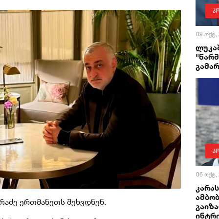
პ
09 ოქტ,
ლუკაშ
"წარმ
გამა
პ
06 ოქტ,
კარას
ამბობ
არაძე ერთმანეთს შეხვდნენ.
გაიზა
ინტრ