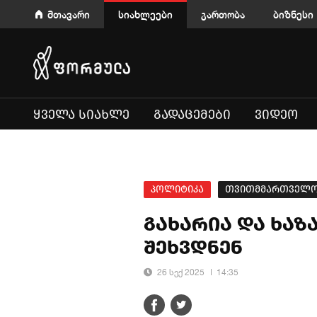
მთავარი
სიახლეები
გართობა
ბიზნესი
ᲧᲕᲔᲚᲐ ᲡᲘᲐᲮᲚᲔ
ᲒᲐᲓᲐᲪᲔᲛᲔᲑᲘ
ᲕᲘᲓᲔᲝ
პოლიტიკა
თვითმმართველობ
გახარია და ხაზ
შეხვდნენ
26 სექ 2025
14:35