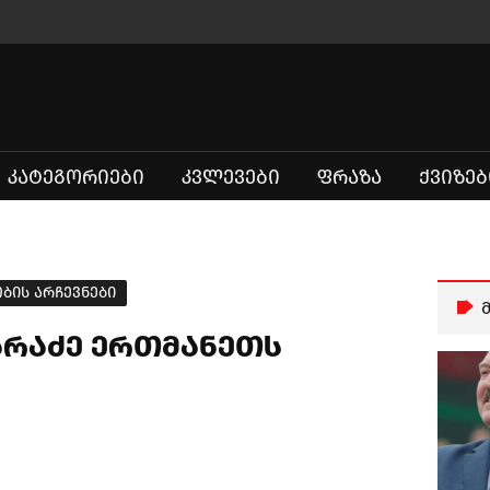
ᲙᲐᲢᲔᲒᲝᲠᲘᲔᲑᲘ
ᲙᲕᲚᲔᲕᲔᲑᲘ
ᲤᲠᲐᲖᲐ
ᲥᲕᲘᲖᲔᲑ
ის არჩევნები
არაძე ერთმანეთს