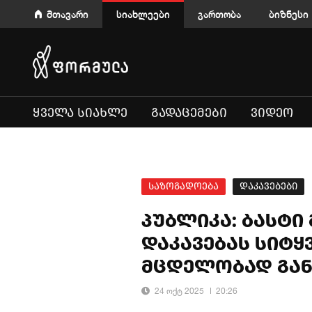
მთავარი
სიახლეები
გართობა
ბიზნესი
ᲧᲕᲔᲚᲐ ᲡᲘᲐᲮᲚᲔ
ᲒᲐᲓᲐᲪᲔᲛᲔᲑᲘ
ᲕᲘᲓᲔᲝ
საზოგადოება
დაკავებები
პუბლიკა: ბასტ
დაკავებას სიტყ
მცდელობად გა
24 ოქტ 2025
20:26