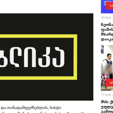
ს
30 მარ,
ნეონ
ფაში
მხარ
დააკ
კ
17 მარ,
შსს: 
უფლე
 და თანადამფუძნებლის, ბასტი
გამოყ