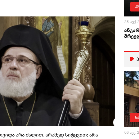
კ
28 სექ,
ანგარ
მრევ
ს
06 აგვ,
ვიდა არა ძალით, არამედ სიტყვით; არა