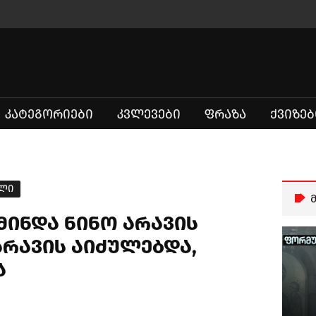
ᲙᲐᲢᲔᲒᲝᲠᲘᲔᲑᲘ
ᲙᲕᲚᲔᲕᲔᲑᲘ
ᲤᲠᲐᲖᲐ
ᲥᲕᲘᲖᲔᲑ
ული
წმინდა ნინო არავის
რავის აიძულებდა,
ა