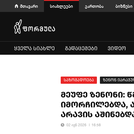
მთავარი
სიახლეები
გართობა
ბიზნესი
ᲧᲕᲔᲚᲐ ᲡᲘᲐᲮᲚᲔ
ᲒᲐᲓᲐᲪᲔᲛᲔᲑᲘ
ᲕᲘᲓᲔᲝ
საზოგადოება
ზენონ იარაჯ
მეუფე ზენონი: 
იმორჩილებდა, ა
არავის აშინებდ
02 ივნ 2026
16:58