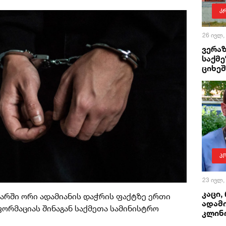
კ
26 ივლ,
ვერაზ
საქმე
ციხეშ
პ
23 ივლ,
კაცი,
არში ორი ადამიანის დაჭრის ფაქტზე ერთი
ადამ
ნფორმაციას შინაგან საქმეთა სამინისტრო
კლინ