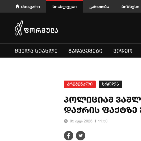
მთავარი
სიახლეები
გართობა
ბიზნესი
ᲧᲕᲔᲚᲐ ᲡᲘᲐᲮᲚᲔ
ᲒᲐᲓᲐᲪᲔᲛᲔᲑᲘ
ᲕᲘᲓᲔᲝ
კრიმინალი
სროლა
პოლიციამ ვაშლ
დაჭრის ფაქტზე 
05 ივლ 2026
11:50