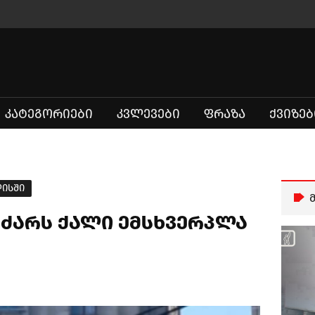
ᲙᲐᲢᲔᲒᲝᲠᲘᲔᲑᲘ
ᲙᲕᲚᲔᲕᲔᲑᲘ
ᲤᲠᲐᲖᲐ
ᲥᲕᲘᲖᲔᲑ
ლისში
ნძარს ქალი ემსხვერპლა