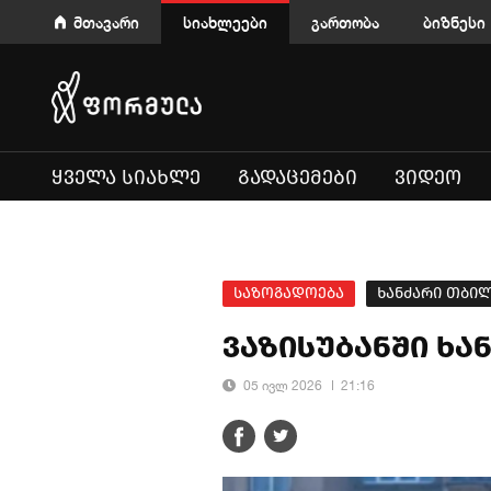
მთავარი
სიახლეები
გართობა
ბიზნესი
ᲧᲕᲔᲚᲐ ᲡᲘᲐᲮᲚᲔ
ᲒᲐᲓᲐᲪᲔᲛᲔᲑᲘ
ᲕᲘᲓᲔᲝ
საზოგადოება
ხანძარი თბი
ვაზისუბანში ხა
05 ივლ 2026
21:16