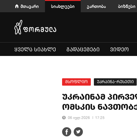
მთავარი
სიახლეები
გართობა
ბიზნესი
ᲧᲕᲔᲚᲐ ᲡᲘᲐᲮᲚᲔ
ᲒᲐᲓᲐᲪᲔᲛᲔᲑᲘ
ᲕᲘᲓᲔᲝ
მსოფლიო
უკრაინა-რუსეთი
უკრაინამ პირვე
ომსკის ნავთობ
06 ივლ 2026
17:25