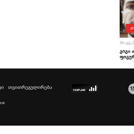
პ
05 აგვ,
გიგა 
ფიგურ
ტი
თვითრეგულირება
1
ice