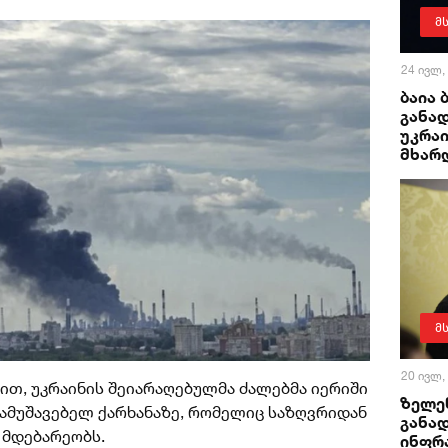
მ
24 ივლ,
ბაია 
განად
უკრა
მხარ
მ
20 ივლ,
ით, უკრაინის შეიარაღებულმა ძალებმა იერიში
ზელენ
მამუშავებელ ქარხანაზე, რომელიც საზღვრიდან
განა
 მდებარეობს.
ინფრ