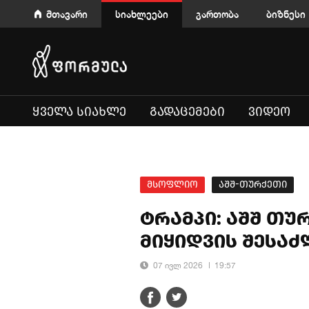
მთავარი
სიახლეები
გართობა
ბიზნესი
ᲧᲕᲔᲚᲐ ᲡᲘᲐᲮᲚᲔ
ᲒᲐᲓᲐᲪᲔᲛᲔᲑᲘ
ᲕᲘᲓᲔᲝ
მსოფლიო
აშშ-თურქეთი
ტრამპი: აშშ თუ
მიყიდვის შესა
07 ივლ 2026
19:57