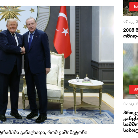
ს
07 აგვ,
2008
ომიდა
პ
07 აგვ,
პროკ
განცხ
სამშ
საბო
რამპმა განაცხადა, რომ ვაშინგტონი