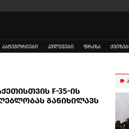
ᲙᲐᲢᲔᲒᲝᲠᲘᲔᲑᲘ
ᲙᲕᲚᲔᲕᲔᲑᲘ
ᲤᲠᲐᲖᲐ
ᲥᲕᲘᲖᲔᲑ
რქეთისთვის F-35-ის
ძლებლობას განიხილავს