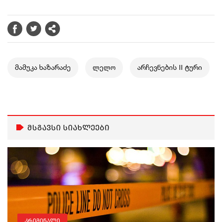
მამუკა ხაზარაძე
ლელო
არჩევნების II ტური
მსგავსი სიახლეები
კრიმინალი