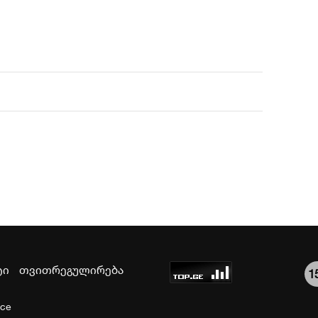
ტი
თვითრეგულირება
1
ice