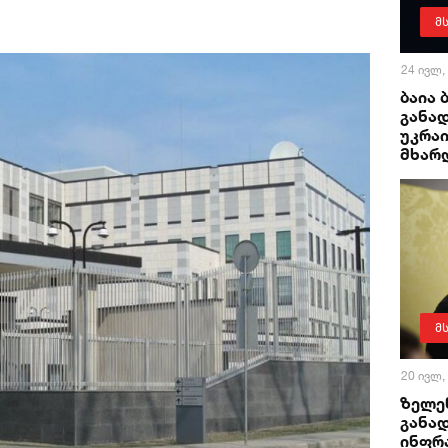
მ
24 ივლ,
ბაია 
განად
უკრა
მხარ
მ
20 ივლ,
ზელენ
განა
ინფრ