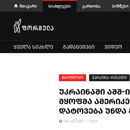
მთავარი
სიახლეები
გართობა
ბიზნესი
ᲧᲕᲔᲚᲐ ᲡᲘᲐᲮᲚᲔ
ᲒᲐᲓᲐᲪᲔᲛᲔᲑᲘ
ᲕᲘᲓᲔᲝ
მსოფლიო
უკრაინა-რუსეთი
უკრაინაში აშშ-
მყოფმა ამერიკე
დატოვება უნდა
30 იან 2022
13:51