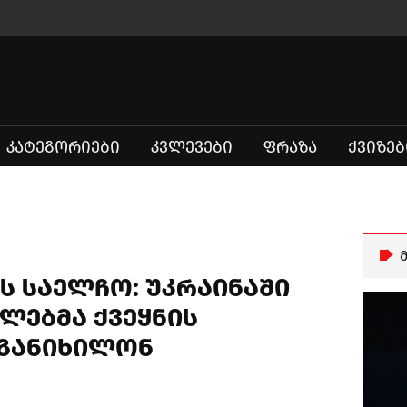
ᲙᲐᲢᲔᲒᲝᲠᲘᲔᲑᲘ
ᲙᲕᲚᲔᲕᲔᲑᲘ
ᲤᲠᲐᲖᲐ
ᲥᲕᲘᲖᲔᲑ
ის საელჩო: უკრაინაში
ლებმა ქვეყნის
 განიხილონ