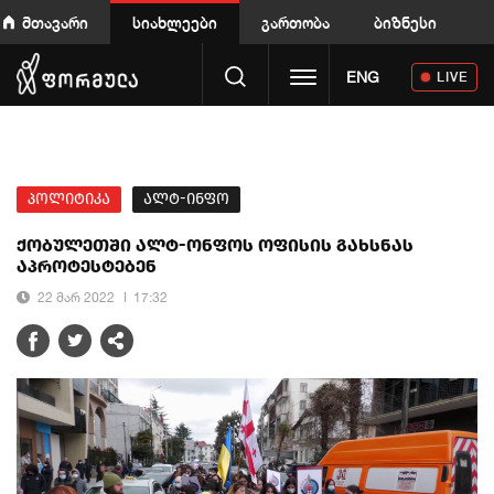
მთავარი
სიახლეები
გართობა
ბიზნესი
Toggle navigation
ENG
LIVE
პოლიტიკა
ალტ-ინფო
ქობულეთში ალტ-ონფოს ოფისის გახსნას
აპროტესტებენ
22 მარ 2022
17:32