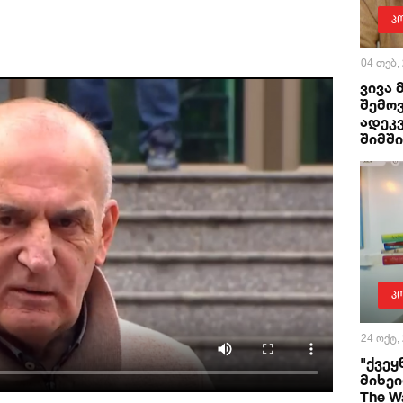
პ
04 თებ,
ვივა 
შემო
ადეკვ
შიმშ
პ
24 ოქტ,
"ქვეყ
მიხე
The W