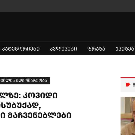
ᲙᲐᲢᲔᲒᲝᲠᲘᲔᲑᲘ
ᲙᲕᲚᲔᲕᲔᲑᲘ
ᲤᲠᲐᲖᲐ
ᲥᲕᲘᲖᲔᲑ
აშვილის მდგომარეობა
ილზე: კოვიდი
სუბუქად,
 მაჩვენებლები