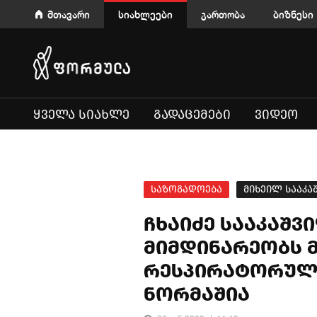
მთავარი
სიახლეები
გართობა
ბიზნესი
ᲧᲕᲔᲚᲐ ᲡᲘᲐᲮᲚᲔ
ᲒᲐᲓᲐᲪᲔᲛᲔᲑᲘ
ᲕᲘᲓᲔᲝ
საზოგადოება
მიხეილ სააკ
ჩხაიძე სააკაშვ
მიმდინარეობს მ
რესპირატორული
ნორმაშია