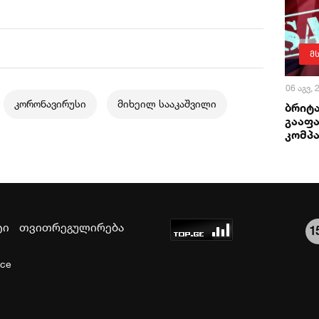
მ
06 აგვ,
კორონავირუსი
მიხეილ სააკაშვილი
ბრიტა
გააფა
კომპა
ტი
თვითრეგულირება
1
ice