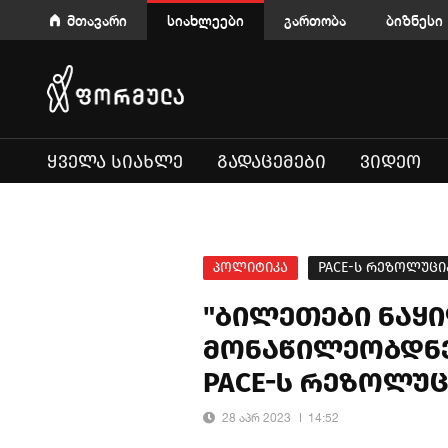
მთავარი
სიახლეები
გართობა
ბიზნესი
ᲧᲕᲔᲚᲐ ᲡᲘᲐᲮᲚᲔ
ᲒᲐᲓᲐᲪᲔᲛᲔᲑᲘ
ᲕᲘᲓᲔᲝ
პოლიტიკა
PACE-ს რეზოლუცი
"ბილეთები ნაყი
მონაწილეობდნ
PACE-ს რეზოლუც
28 აპრ 2023
14:52