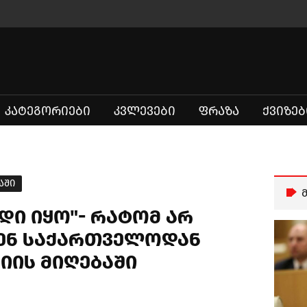
ᲙᲐᲢᲔᲒᲝᲠᲘᲔᲑᲘ
ᲙᲕᲚᲔᲕᲔᲑᲘ
ᲤᲠᲐᲖᲐ
ᲥᲕᲘᲖᲔᲑ
აში
დი იყო"- რატომ არ
ენ საქართველოდან
იის მიღებაში