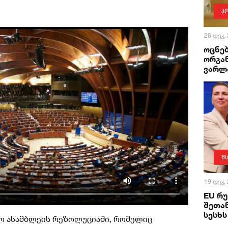
პ
26 დეკ,
ოცნე
ორგა
ვარლ
მ
19 დეკ,
EU რუ
შეთან
სესხს
ო ასამბლეის რეზოლუციაში, რომელიც