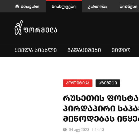
მთავარი
სიახლეები
გართობა
ბიზნესი
ᲧᲕᲔᲚᲐ ᲡᲘᲐᲮᲚᲔ
ᲒᲐᲓᲐᲪᲔᲛᲔᲑᲘ
ᲕᲘᲓᲔᲝ
პოლიტიკა
აზიმუტი
რუსეთის ფოსტა
პირდაპირი საჰა
მიწოდებას იწყე
04 აგვ 2023
14:13