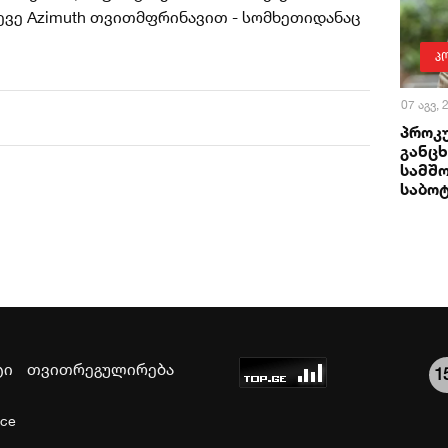
ევე Azimuth თვითმფრინავით - სომხეთიდანაც
პ
07 აგვ,
პროკ
განცხ
სამშ
საბო
ტი
თვითრეგულირება
1
ice