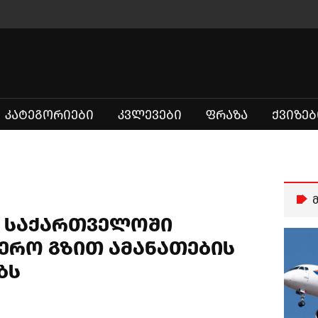
ᲙᲐᲢᲔᲒᲝᲠᲘᲔᲑᲘ
ᲙᲕᲚᲔᲕᲔᲑᲘ
ᲤᲠᲐᲖᲐ
ᲥᲕᲘᲖᲔᲑ
 საქართველოში
ერო გზით ამანათების
ბს