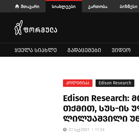
მთავარი
სიახლეები
გართობა
ბიზნესი
ᲧᲕᲔᲚᲐ ᲡᲘᲐᲮᲚᲔ
ᲒᲐᲓᲐᲪᲔᲛᲔᲑᲘ
ᲕᲘᲓᲔᲝ
პოლიტიკა
Edison Research
Edison Research
თქმით, სუს-ის 
ლილუაშვილი უნ
27 სექ 2021
17:24