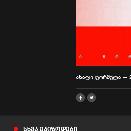
ახალი ფორმულა — 2
ᲡᲮᲕᲐ ᲔᲞᲘᲖᲝᲓᲔᲑᲘ