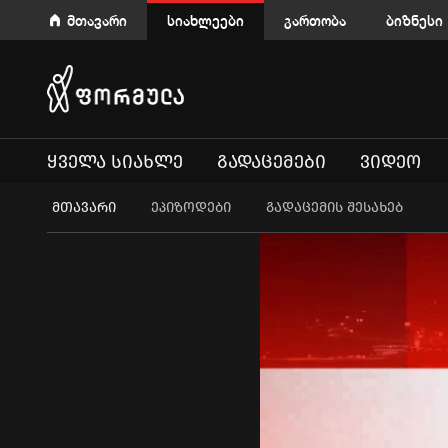
მთავარი
სიახლეები
გართობა
ბიზნესი
ᲧᲕᲔᲚᲐ ᲡᲘᲐᲮᲚᲔ
ᲒᲐᲓᲐᲪᲔᲛᲔᲑᲘ
ᲕᲘᲓᲔᲝ
ᲛᲗᲐᲕᲐᲠᲘ
ეპიზოდები
გადაცემის შესახებ