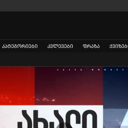
ᲙᲐᲢᲔᲒᲝᲠᲘᲔᲑᲘ
ᲙᲕᲚᲔᲕᲔᲑᲘ
ᲤᲠᲐᲖᲐ
ᲥᲕᲘᲖᲔᲑ