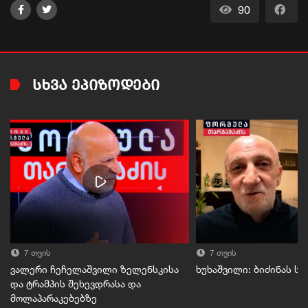
90
ᲡᲮᲕᲐ ᲔᲞᲘᲖᲝᲓᲔᲑᲘ
7 თვის
7 თვის
ვალერი ჩეჩელაშვილი ზელენსკისა
ხუხაშვილი: ბიძინას ს
და ტრამპის შეხევდრასა და
მოლაპარაკებებზე