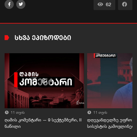
62
ᲡᲮᲕᲐ ᲔᲞᲘᲖᲝᲓᲔᲑᲘ
11 თვის
11 თვის
ღამის კომენტარი — 9 სექტემბერი, II
დღევანდელზე უფრო მე
ნაწილი
სისუსტის გამოვლინები