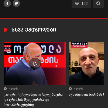
152
ᲡᲮᲕᲐ ᲔᲞᲘᲖᲝᲓᲔᲑᲘ
7 თვის
7 თვის
ვალერი ჩეჩელაშვილი ზელენსკისა
ხუხაშვილი: ბიძინას ს
და ტრამპის შეხევდრასა და
მოლაპარაკებებზე