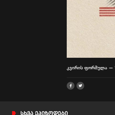
კვირის ფორმულა — 
ᲡᲮᲕᲐ ᲔᲞᲘᲖᲝᲓᲔᲑᲘ