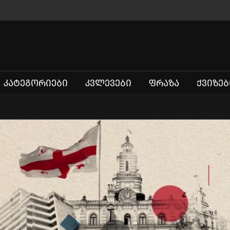
ᲙᲐᲢᲔᲒᲝᲠᲘᲔᲑᲘ
ᲙᲕᲚᲔᲕᲔᲑᲘ
ᲤᲠᲐᲖᲐ
ᲥᲕᲘᲖᲔᲑ