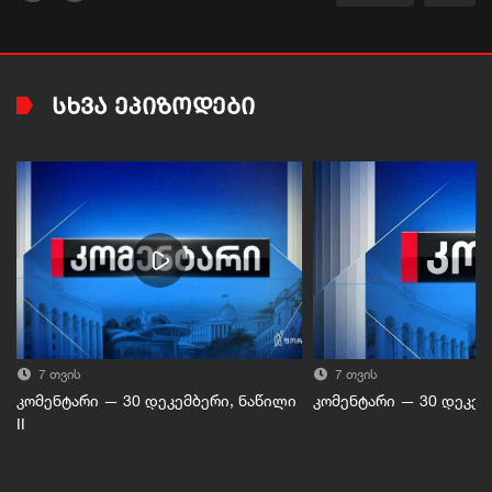
ᲡᲮᲕᲐ ᲔᲞᲘᲖᲝᲓᲔᲑᲘ
7 თვის
7 თვის
კომენტარი — 30 დეკემბერი, ნაწილი
კომენტარი — 30 დეკემბ
II