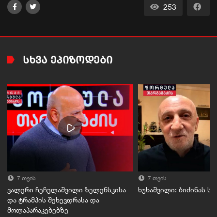
253
ᲡᲮᲕᲐ ᲔᲞᲘᲖᲝᲓᲔᲑᲘ
7 თვის
7 თვის
ვალერი ჩეჩელაშვილი ზელენსკისა
ხუხაშვილი: ბიძინას ს
და ტრამპის შეხევდრასა და
მოლაპარაკებებზე