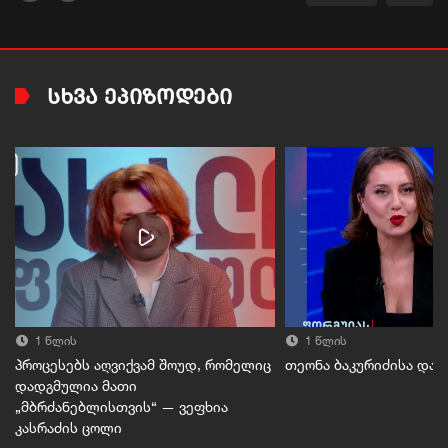
ᲡᲮᲕᲐ ᲔᲞᲘᲖᲝᲓᲔᲑᲘ
1 წლის
1 წლის
პროცესებს აღვიქვამ შოუდ, რომელიც
თეონა ბაკურიძისა და 
დადგმულია მათი
„მბრძანებლისთვის“ — ვეფხია
კასრაძის ცოლი