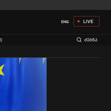
LIVE
ENG
ძებნა
Ი