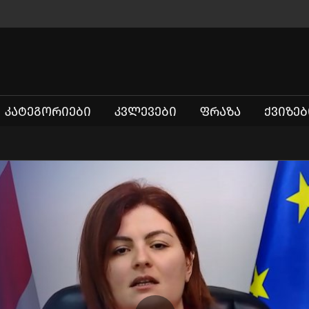
ᲙᲐᲢᲔᲒᲝᲠᲘᲔᲑᲘ
ᲙᲕᲚᲔᲕᲔᲑᲘ
ᲤᲠᲐᲖᲐ
ᲥᲕᲘᲖᲔᲑ