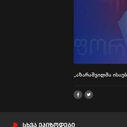
„აზარაშვილმა ისაუ
ᲡᲮᲕᲐ ᲔᲞᲘᲖᲝᲓᲔᲑᲘ