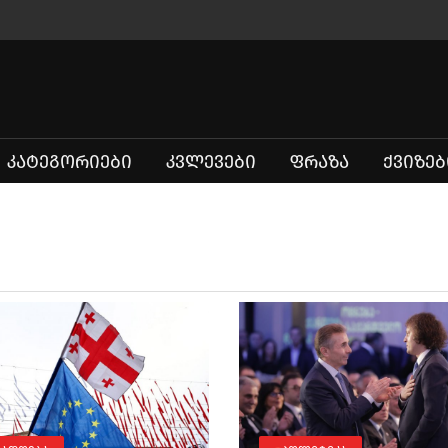
ᲙᲐᲢᲔᲒᲝᲠᲘᲔᲑᲘ
ᲙᲕᲚᲔᲕᲔᲑᲘ
ᲤᲠᲐᲖᲐ
ᲥᲕᲘᲖᲔᲑ