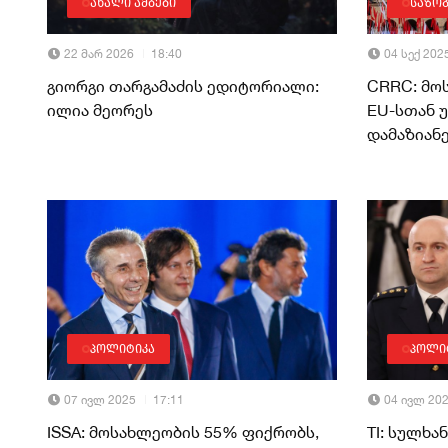
ახალი ამბები
საზო
22 მარ 2026
18:40
04 სექ 202
გიორგი თარგამაძის ედიტორიალი:
CRRC: მო
ილია მეორეს
EU-სთან უ
დამაზიან
პოლიტიკა
პოლი
07 ივლ 2025
17:11
04 ივლ 20
ISSA: მოსახლეობის 55% ფიქრობს,
TI: სულხა