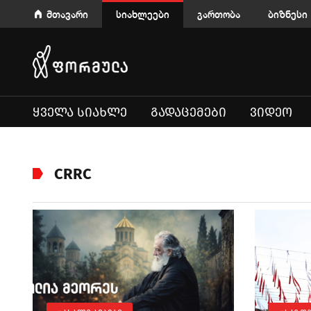
მთავარი
სიახლეები
გართობა
ბიზნესი
ᲧᲕᲔᲚᲐ ᲡᲘᲐᲮᲚᲔ
ᲒᲐᲓᲐᲪᲔᲛᲔᲑᲘ
ᲕᲘᲓᲔᲝ
CRRC