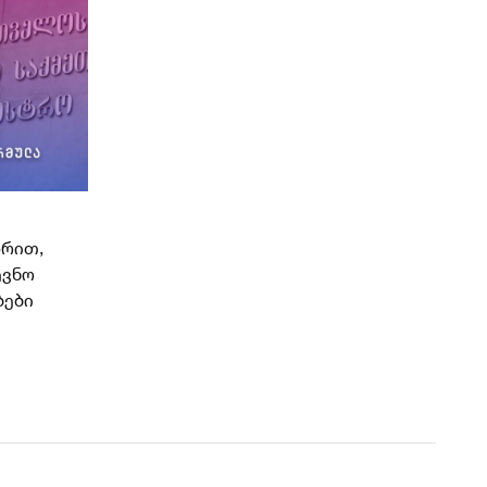
ზრით,
ევნო
ბები